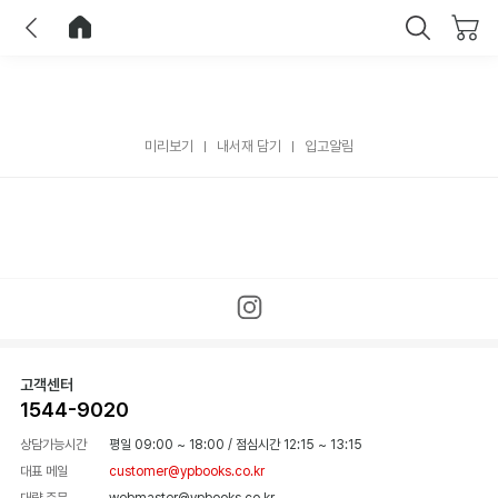
이전
홈으로 이동
닫기
미리보기
내서재 담기
입고알림
고객센터
1544-9020
상담가능시간
평일 09:00 ~ 18:00
/
점심시간 12:15 ~ 13:15
대표 메일
customer@ypbooks.co.kr
대량 주문
webmaster@ypbooks.co.kr