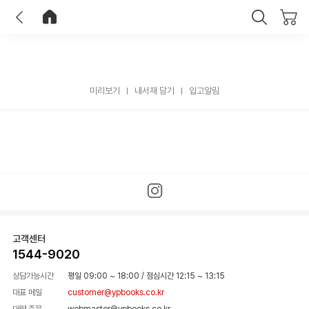
이전
홈으로 이동
닫기
미리보기
내서재 담기
입고알림
고객센터
1544-9020
상담가능시간
평일 09:00 ~ 18:00
/
점심시간 12:15 ~ 13:15
대표 메일
customer@ypbooks.co.kr
대량 주문
webmaster@ypbooks.co.kr