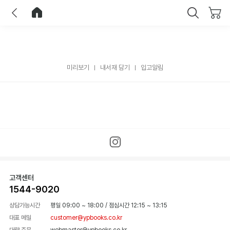
이전
홈으로 이동
닫기
미리보기
내서재 담기
입고알림
고객센터
1544-9020
상담가능시간
평일 09:00 ~ 18:00
/
점심시간 12:15 ~ 13:15
대표 메일
customer@ypbooks.co.kr
대량 주문
webmaster@ypbooks.co.kr