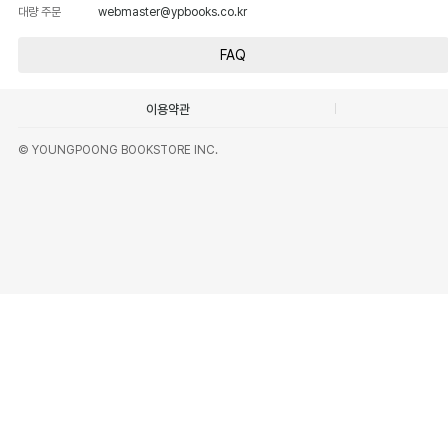
대량 주문
webmaster@ypbooks.co.kr
FAQ
이용약관
© YOUNGPOONG BOOKSTORE INC.