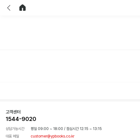
이전
홈으로 이동
고객센터
1544-9020
상담가능시간
평일 09:00 ~ 18:00
/
점심시간 12:15 ~ 13:15
대표 메일
customer@ypbooks.co.kr