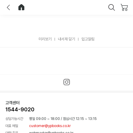
이전
홈으로 이동
닫기
미리보기
내서재 담기
입고알림
고객센터
1544-9020
상담가능시간
평일 09:00 ~ 18:00
/
점심시간 12:15 ~ 13:15
대표 메일
customer@ypbooks.co.kr
대량 주문
webmaster@ypbooks.co.kr