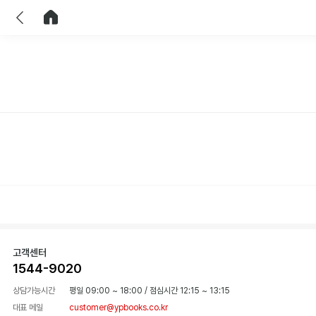
이전
홈으로 이동
고객센터
1544-9020
상담가능시간
평일 09:00 ~ 18:00
/
점심시간 12:15 ~ 13:15
대표 메일
customer@ypbooks.co.kr