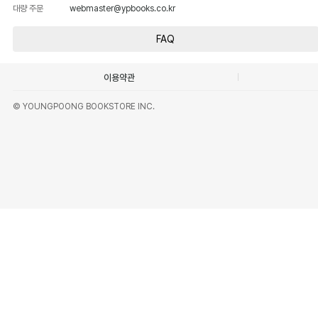
대량 주문
webmaster@ypbooks.co.kr
FAQ
이용약관
© YOUNGPOONG BOOKSTORE INC.