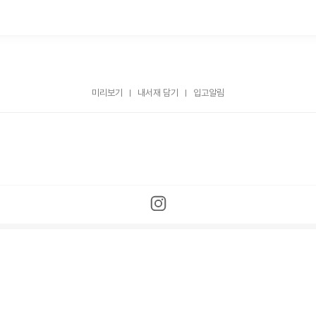
미리보기
내서재 담기
입고알림