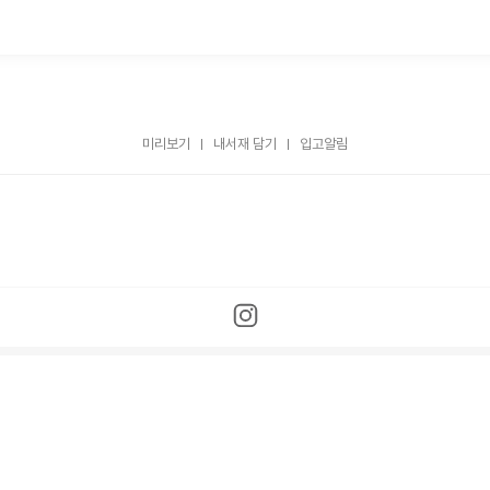
미리보기
내서재 담기
입고알림