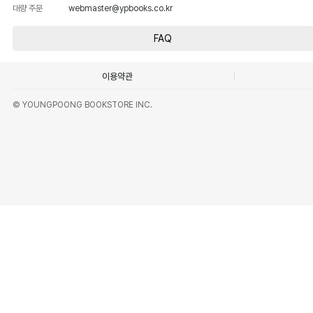
대량 주문
webmaster@ypbooks.co.kr
FAQ
이용약관
© YOUNGPOONG BOOKSTORE INC.