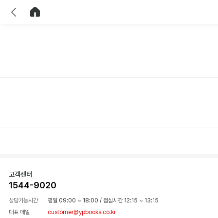
이전
홈으로 이동
고객센터
1544-9020
상담가능시간
평일 09:00 ~ 18:00
/
점심시간 12:15 ~ 13:15
대표 메일
customer@ypbooks.co.kr