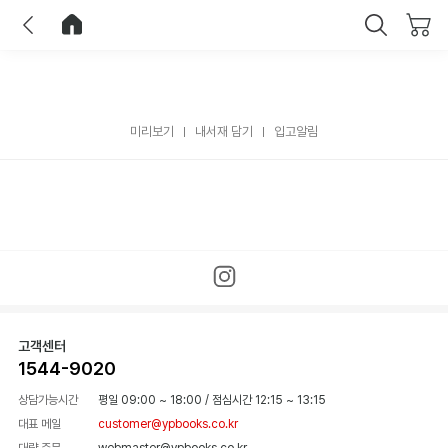
이전
홈으로 이동
닫기
미리보기
내서재 담기
입고알림
고객센터
1544-9020
상담가능시간
평일 09:00 ~ 18:00
/
점심시간 12:15 ~ 13:15
대표 메일
customer@ypbooks.co.kr
대량 주문
webmaster@ypbooks.co.kr