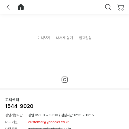
이전
홈으로 이동
닫기
미리보기
내서재 담기
입고알림
고객센터
1544-9020
상담가능시간
평일 09:00 ~ 18:00
/
점심시간 12:15 ~ 13:15
대표 메일
customer@ypbooks.co.kr
대량 주문
webmaster@ypbooks.co.kr