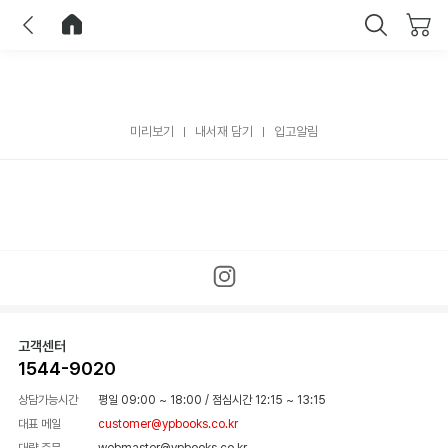
이전
홈으로 이동
닫기
미리보기
내서재 담기
입고알림
고객센터
1544-9020
상담가능시간
평일 09:00 ~ 18:00
/
점심시간 12:15 ~ 13:15
대표 메일
customer@ypbooks.co.kr
대량 주문
webmaster@ypbooks.co.kr