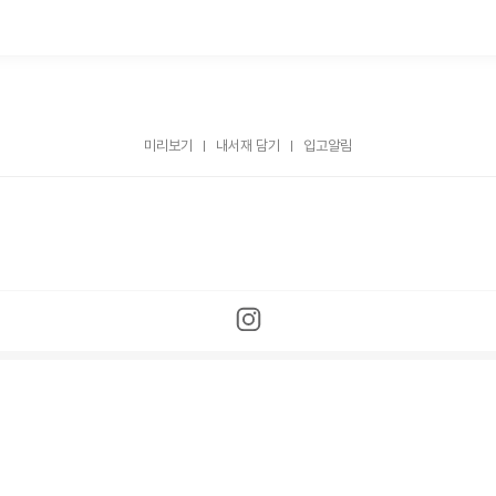
미리보기
내서재 담기
입고알림