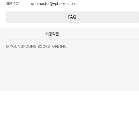
대량 주문
webmaster@ypbooks.co.kr
FAQ
이용약관
© YOUNGPOONG BOOKSTORE INC.