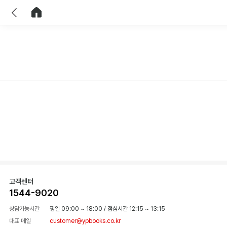
이전
홈으로 이동
고객센터
1544-9020
상담가능시간
평일 09:00 ~ 18:00
/
점심시간 12:15 ~ 13:15
대표 메일
customer@ypbooks.co.kr