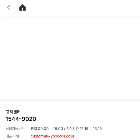
이전
홈으로 이동
고객센터
1544-9020
상담가능시간
평일 09:00 ~ 18:00
/
점심시간 12:15 ~ 13:15
대표 메일
customer@ypbooks.co.kr