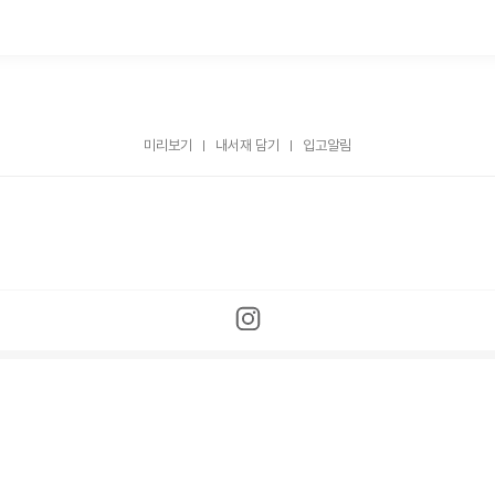
미리보기
내서재 담기
입고알림