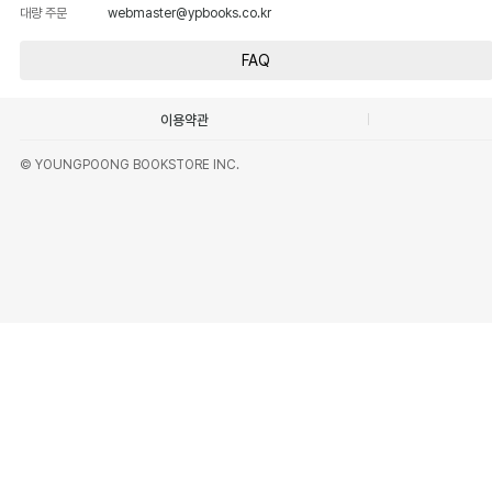
대량 주문
webmaster@ypbooks.co.kr
FAQ
이용약관
© YOUNGPOONG BOOKSTORE INC.