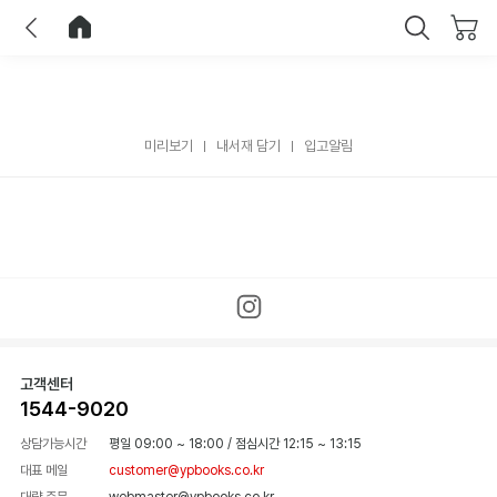
이전
홈으로 이동
닫기
미리보기
내서재 담기
입고알림
고객센터
1544-9020
상담가능시간
평일 09:00 ~ 18:00
/
점심시간 12:15 ~ 13:15
대표 메일
customer@ypbooks.co.kr
대량 주문
webmaster@ypbooks.co.kr