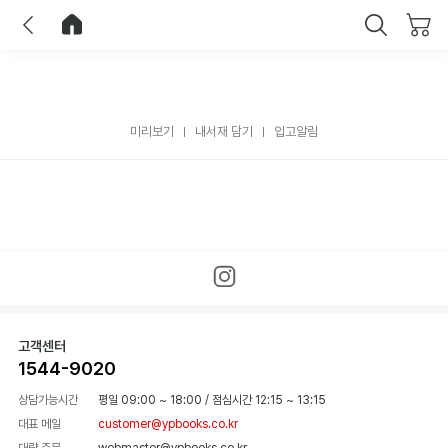
이전
홈으로 이동
닫기
미리보기
내서재 담기
입고알림
고객센터
1544-9020
상담가능시간
평일 09:00 ~ 18:00
/
점심시간 12:15 ~ 13:15
대표 메일
customer@ypbooks.co.kr
대량 주문
webmaster@ypbooks.co.kr