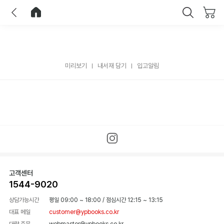
이전
홈으로 이동
닫기
미리보기
내서재 담기
입고알림
고객센터
1544-9020
상담가능시간
평일 09:00 ~ 18:00
/
점심시간 12:15 ~ 13:15
대표 메일
customer@ypbooks.co.kr
대량 주문
webmaster@ypbooks.co.kr