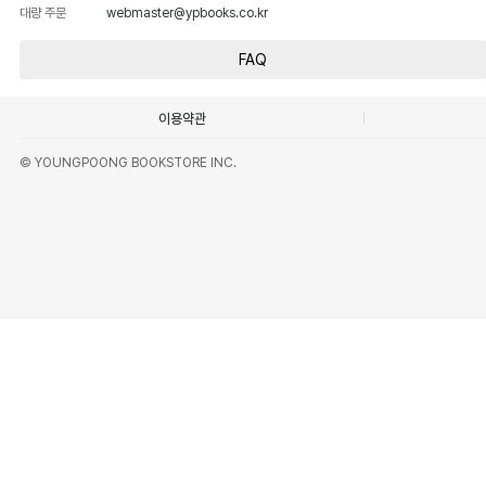
대량 주문
webmaster@ypbooks.co.kr
FAQ
이용약관
© YOUNGPOONG BOOKSTORE INC.