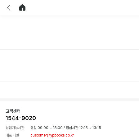
이전
홈으로 이동
고객센터
1544-9020
상담가능시간
평일 09:00 ~ 18:00
/
점심시간 12:15 ~ 13:15
대표 메일
customer@ypbooks.co.kr