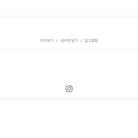
미리보기
내서재 담기
입고알림