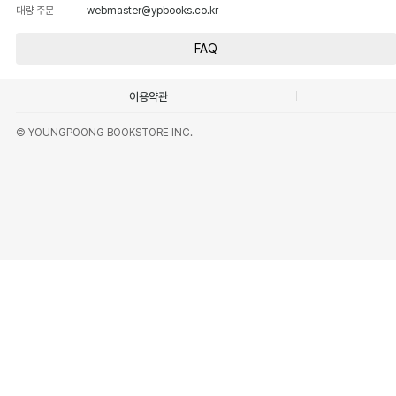
대량 주문
webmaster@ypbooks.co.kr
FAQ
이용약관
© YOUNGPOONG BOOKSTORE INC.