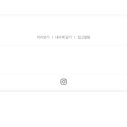
미리보기
내서재 담기
입고알림