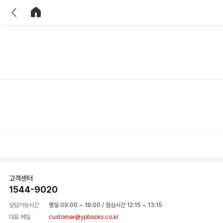
이전
홈으로 이동
고객센터
1544-9020
상담가능시간
평일 09:00 ~ 18:00
/
점심시간 12:15 ~ 13:15
대표 메일
customer@ypbooks.co.kr