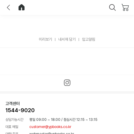
이전
홈으로 이동
닫기
미리보기
내서재 담기
입고알림
고객센터
1544-9020
상담가능시간
평일 09:00 ~ 18:00
/
점심시간 12:15 ~ 13:15
대표 메일
customer@ypbooks.co.kr
대량 주문
webmaster@ypbooks.co.kr