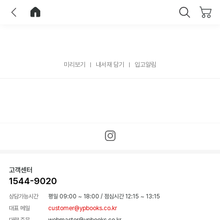
이전
홈으로 이동
닫기
미리보기
내서재 담기
입고알림
고객센터
1544-9020
상담가능시간
평일 09:00 ~ 18:00
/
점심시간 12:15 ~ 13:15
대표 메일
customer@ypbooks.co.kr
대량 주문
webmaster@ypbooks.co.kr