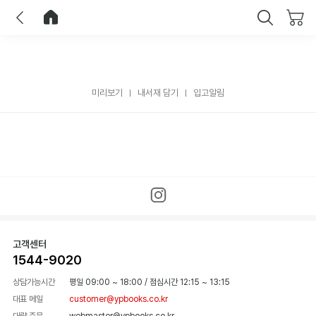
이전
홈으로 이동
닫기
미리보기
내서재 담기
입고알림
고객센터
1544-9020
상담가능시간
평일 09:00 ~ 18:00
/
점심시간 12:15 ~ 13:15
대표 메일
customer@ypbooks.co.kr
대량 주문
webmaster@ypbooks.co.kr