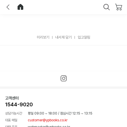
이전
홈으로 이동
닫기
미리보기
내서재 담기
입고알림
고객센터
1544-9020
상담가능시간
평일 09:00 ~ 18:00
/
점심시간 12:15 ~ 13:15
대표 메일
customer@ypbooks.co.kr
대량 주문
webmaster@ypbooks.co.kr