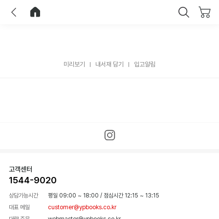
이전
홈으로 이동
닫기
미리보기
내서재 담기
입고알림
고객센터
1544-9020
상담가능시간
평일 09:00 ~ 18:00
/
점심시간 12:15 ~ 13:15
대표 메일
customer@ypbooks.co.kr
대량 주문
webmaster@ypbooks.co.kr