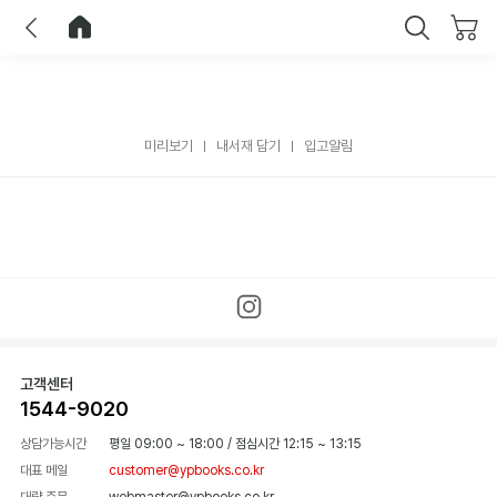
이전
홈으로 이동
닫기
미리보기
내서재 담기
입고알림
고객센터
1544-9020
상담가능시간
평일 09:00 ~ 18:00
/
점심시간 12:15 ~ 13:15
대표 메일
customer@ypbooks.co.kr
대량 주문
webmaster@ypbooks.co.kr