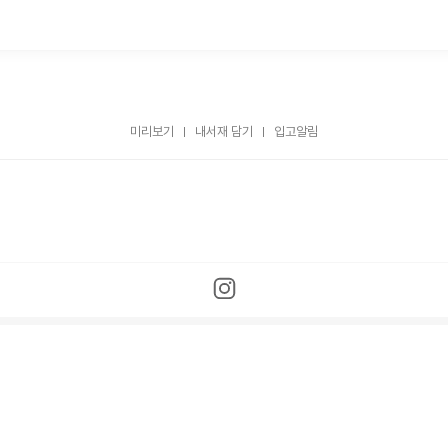
미리보기
내서재 담기
입고알림