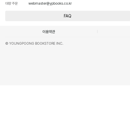
대량 주문
webmaster@ypbooks.co.kr
FAQ
이용약관
© YOUNGPOONG BOOKSTORE INC.