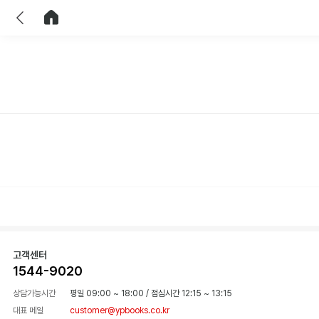
이전
홈으로 이동
고객센터
1544-9020
상담가능시간
평일 09:00 ~ 18:00
/
점심시간 12:15 ~ 13:15
대표 메일
customer@ypbooks.co.kr