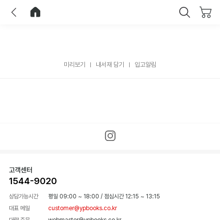
이전
홈으로 이동
닫기
미리보기
내서재 담기
입고알림
고객센터
1544-9020
상담가능시간
평일 09:00 ~ 18:00
/
점심시간 12:15 ~ 13:15
대표 메일
customer@ypbooks.co.kr
대량 주문
webmaster@ypbooks.co.kr