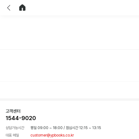
이전
홈으로 이동
고객센터
1544-9020
상담가능시간
평일 09:00 ~ 18:00
/
점심시간 12:15 ~ 13:15
대표 메일
customer@ypbooks.co.kr