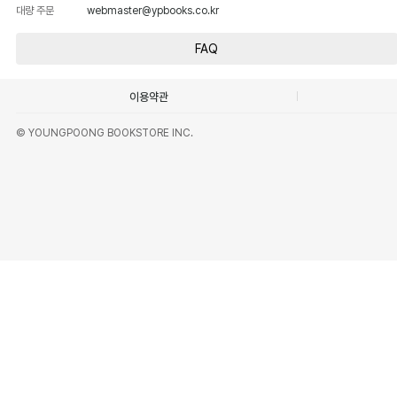
대량 주문
webmaster@ypbooks.co.kr
FAQ
이용약관
© YOUNGPOONG BOOKSTORE INC.