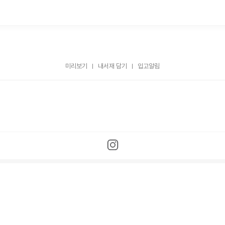
미리보기
내서재 담기
입고알림