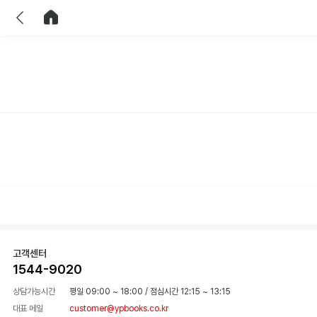
이전
홈으로 이동
고객센터
1544-9020
상담가능시간
평일 09:00 ~ 18:00
/
점심시간 12:15 ~ 13:15
대표 메일
customer@ypbooks.co.kr