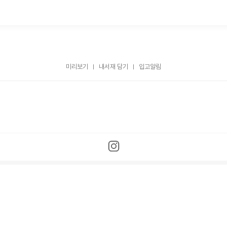
미리보기
내서재 담기
입고알림