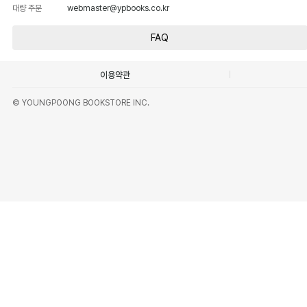
대량 주문
webmaster@ypbooks.co.kr
FAQ
이용약관
© YOUNGPOONG BOOKSTORE INC.