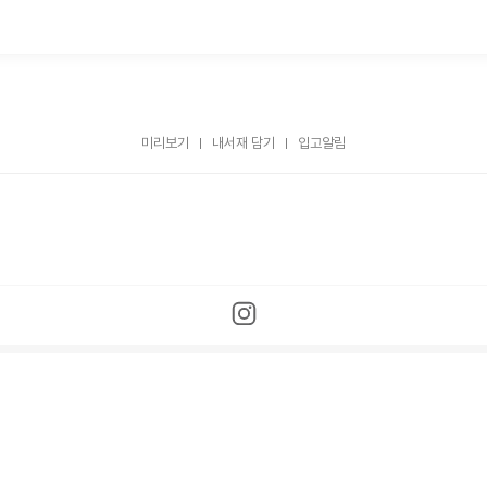
미리보기
내서재 담기
입고알림