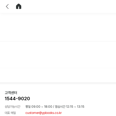
이전
홈으로 이동
고객센터
1544-9020
상담가능시간
평일 09:00 ~ 18:00
/
점심시간 12:15 ~ 13:15
대표 메일
customer@ypbooks.co.kr