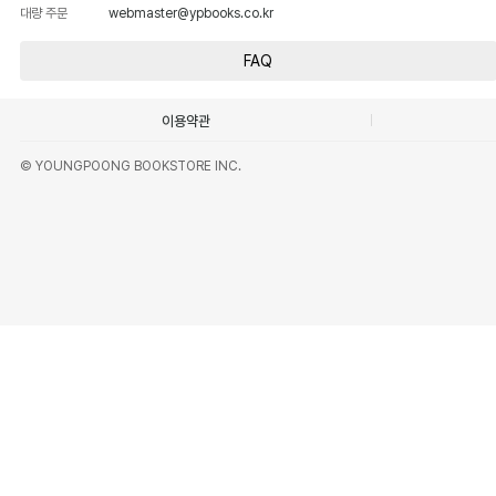
대량 주문
webmaster@ypbooks.co.kr
FAQ
이용약관
© YOUNGPOONG BOOKSTORE INC.