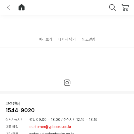
이전
홈으로 이동
닫기
미리보기
내서재 담기
입고알림
고객센터
1544-9020
상담가능시간
평일 09:00 ~ 18:00
/
점심시간 12:15 ~ 13:15
대표 메일
customer@ypbooks.co.kr
대량 주문
webmaster@ypbooks.co.kr