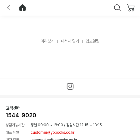
이전
홈으로 이동
닫기
미리보기
내서재 담기
입고알림
고객센터
1544-9020
상담가능시간
평일 09:00 ~ 18:00
/
점심시간 12:15 ~ 13:15
대표 메일
customer@ypbooks.co.kr
대량 주문
webmaster@ypbooks.co.kr