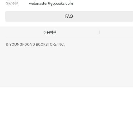
대량 주문
webmaster@ypbooks.co.kr
FAQ
이용약관
© YOUNGPOONG BOOKSTORE INC.