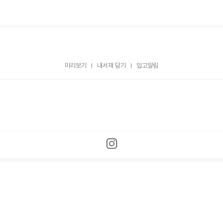
미리보기
내서재 담기
입고알림