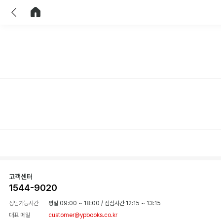
이전
홈으로 이동
고객센터
1544-9020
상담가능시간
평일 09:00 ~ 18:00
/
점심시간 12:15 ~ 13:15
대표 메일
customer@ypbooks.co.kr