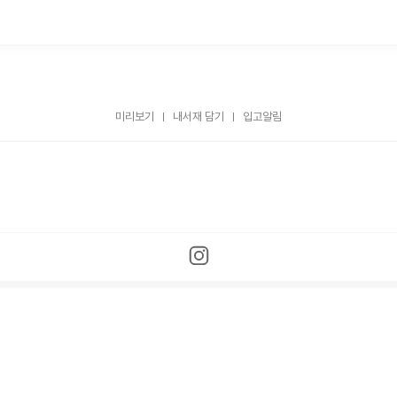
미리보기
내서재 담기
입고알림