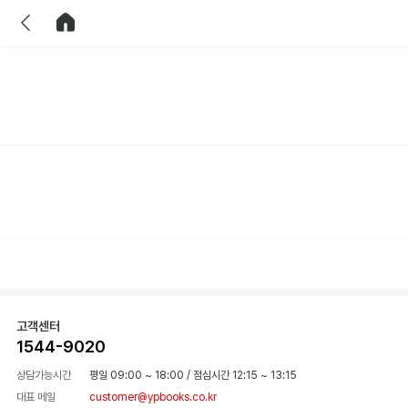
이전
홈으로 이동
고객센터
1544-9020
상담가능시간
평일 09:00 ~ 18:00
/
점심시간 12:15 ~ 13:15
대표 메일
customer@ypbooks.co.kr