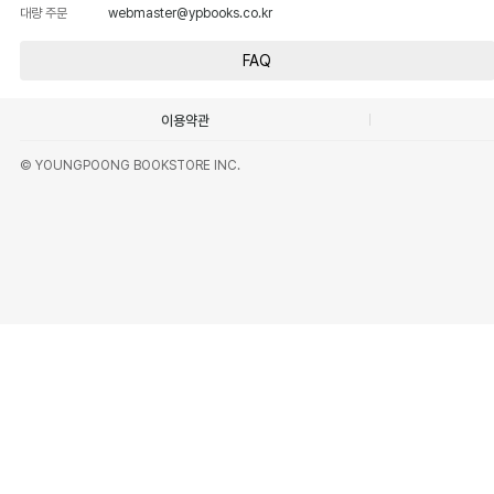
대량 주문
webmaster@ypbooks.co.kr
FAQ
이용약관
© YOUNGPOONG BOOKSTORE INC.