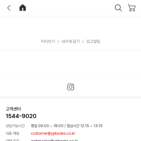
이전
홈으로 이동
닫기
미리보기
내서재 담기
입고알림
고객센터
1544-9020
상담가능시간
평일 09:00 ~ 18:00
/
점심시간 12:15 ~ 13:15
대표 메일
customer@ypbooks.co.kr
대량 주문
webmaster@ypbooks.co.kr