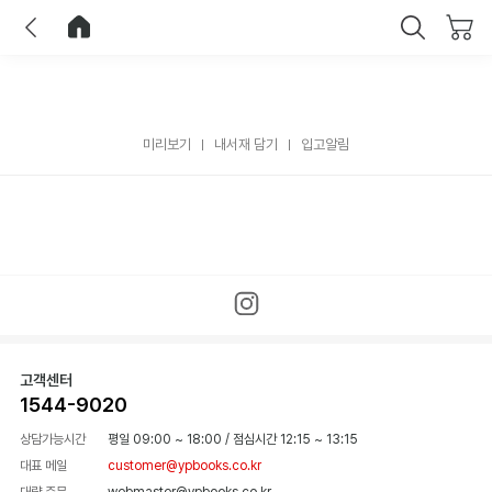
이전
홈으로 이동
닫기
미리보기
내서재 담기
입고알림
고객센터
1544-9020
상담가능시간
평일 09:00 ~ 18:00
/
점심시간 12:15 ~ 13:15
대표 메일
customer@ypbooks.co.kr
대량 주문
webmaster@ypbooks.co.kr