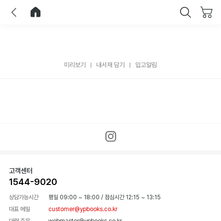
이전
홈으로 이동
닫기
미리보기
내서재 담기
입고알림
고객센터
1544-9020
상담가능시간
평일 09:00 ~ 18:00
/
점심시간 12:15 ~ 13:15
대표 메일
customer@ypbooks.co.kr
대량 주문
webmaster@ypbooks.co.kr