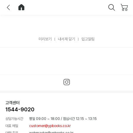
이전
홈으로 이동
닫기
미리보기
내서재 담기
입고알림
고객센터
1544-9020
상담가능시간
평일 09:00 ~ 18:00
/
점심시간 12:15 ~ 13:15
대표 메일
customer@ypbooks.co.kr
대량 주문
webmaster@ypbooks.co.kr