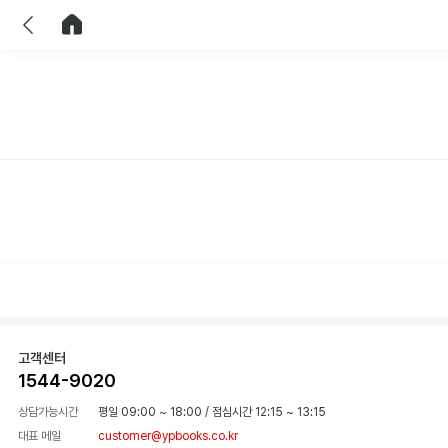
이전
홈으로 이동
고객센터
1544-9020
상담가능시간
평일 09:00 ~ 18:00
/
점심시간 12:15 ~ 13:15
대표 메일
customer@ypbooks.co.kr