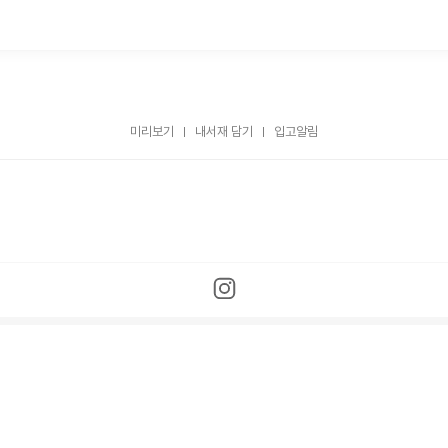
미리보기
내서재 담기
입고알림