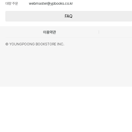
대량 주문
webmaster@ypbooks.co.kr
FAQ
이용약관
© YOUNGPOONG BOOKSTORE INC.