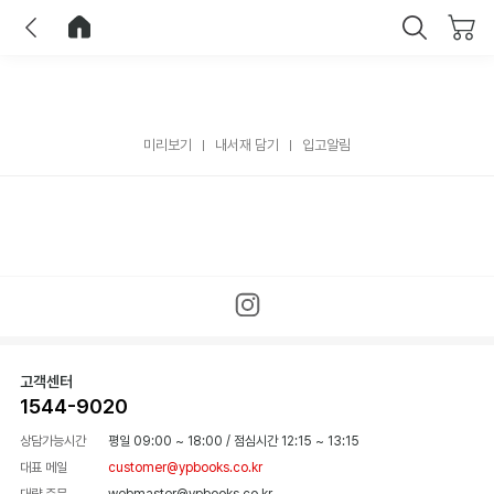
이전
홈으로 이동
닫기
미리보기
내서재 담기
입고알림
고객센터
1544-9020
상담가능시간
평일 09:00 ~ 18:00
/
점심시간 12:15 ~ 13:15
대표 메일
customer@ypbooks.co.kr
대량 주문
webmaster@ypbooks.co.kr