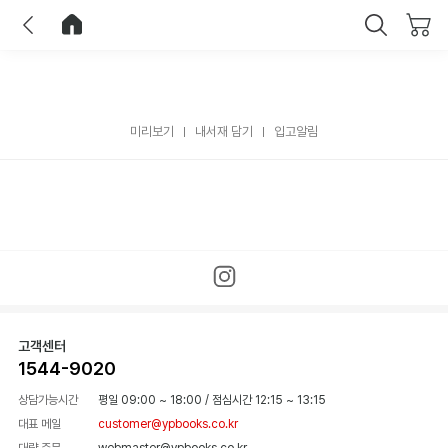
이전
홈으로 이동
닫기
미리보기
내서재 담기
입고알림
고객센터
1544-9020
상담가능시간
평일 09:00 ~ 18:00
/
점심시간 12:15 ~ 13:15
대표 메일
customer@ypbooks.co.kr
대량 주문
webmaster@ypbooks.co.kr