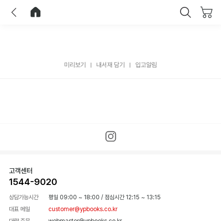
이전
홈으로 이동
닫기
미리보기
내서재 담기
입고알림
고객센터
1544-9020
상담가능시간
평일 09:00 ~ 18:00
/
점심시간 12:15 ~ 13:15
대표 메일
customer@ypbooks.co.kr
대량 주문
webmaster@ypbooks.co.kr