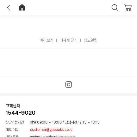
이전
홈으로 이동
닫기
미리보기
내서재 담기
입고알림
고객센터
1544-9020
상담가능시간
평일 09:00 ~ 18:00
/
점심시간 12:15 ~ 13:15
대표 메일
customer@ypbooks.co.kr
대량 주문
webmaster@ypbooks.co.kr