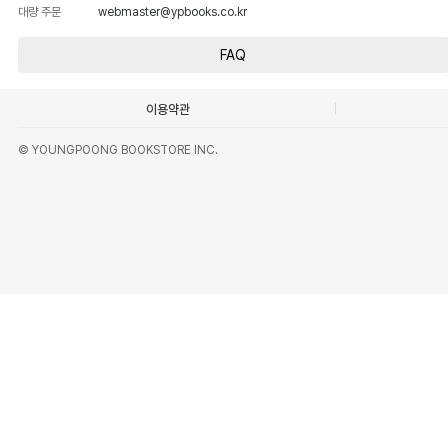
대량 주문
webmaster@ypbooks.co.kr
FAQ
이용약관
© YOUNGPOONG BOOKSTORE INC.