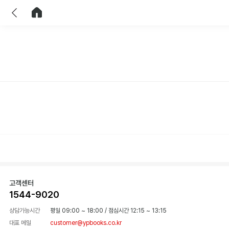
이전
홈으로 이동
고객센터
1544-9020
상담가능시간
평일 09:00 ~ 18:00
/
점심시간 12:15 ~ 13:15
대표 메일
customer@ypbooks.co.kr