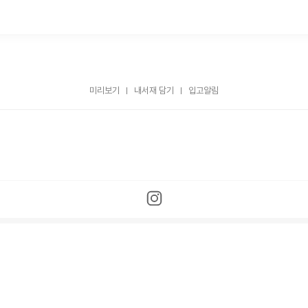
미리보기
내서재 담기
입고알림