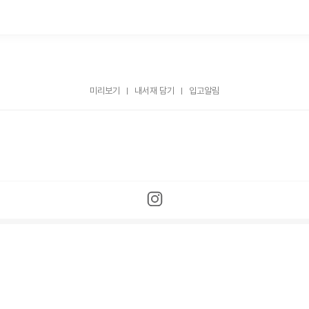
미리보기
내서재 담기
입고알림