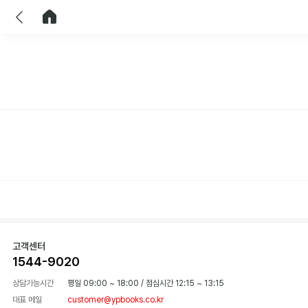
이전
홈으로 이동
고객센터
1544-9020
상담가능시간
평일 09:00 ~ 18:00
/
점심시간 12:15 ~ 13:15
대표 메일
customer@ypbooks.co.kr