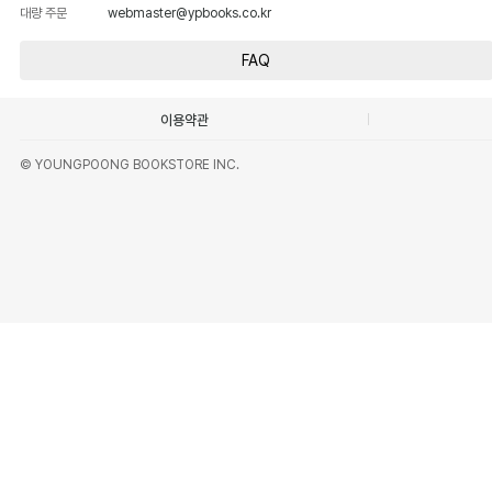
대량 주문
webmaster@ypbooks.co.kr
FAQ
이용약관
© YOUNGPOONG BOOKSTORE INC.