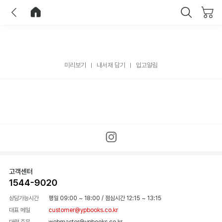
이전
홈으로 이동
닫기
미리보기
내서재 담기
입고알림
고객센터
1544-9020
상담가능시간
평일 09:00 ~ 18:00
/
점심시간 12:15 ~ 13:15
대표 메일
customer@ypbooks.co.kr
대량 주문
webmaster@ypbooks.co.kr