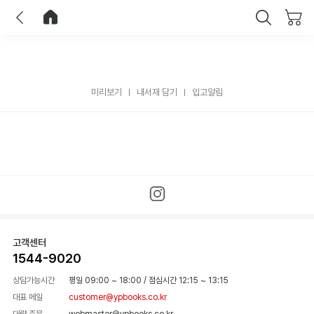
이전
홈으로 이동
닫기
미리보기
내서재 담기
입고알림
고객센터
1544-9020
상담가능시간
평일 09:00 ~ 18:00
/
점심시간 12:15 ~ 13:15
대표 메일
customer@ypbooks.co.kr
대량 주문
webmaster@ypbooks.co.kr