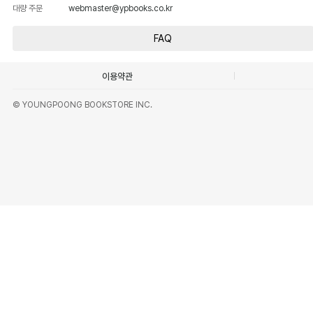
대량 주문
webmaster@ypbooks.co.kr
FAQ
이용약관
© YOUNGPOONG BOOKSTORE INC.