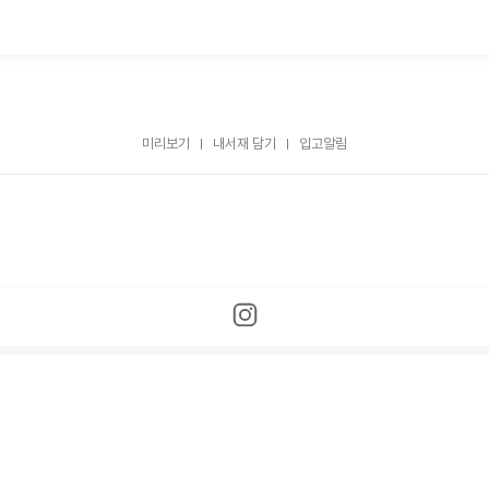
미리보기
내서재 담기
입고알림