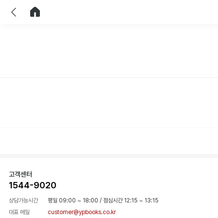
이전
홈으로 이동
고객센터
1544-9020
상담가능시간
평일 09:00 ~ 18:00
/
점심시간 12:15 ~ 13:15
대표 메일
customer@ypbooks.co.kr