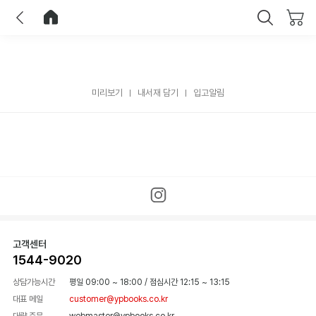
이전
홈으로 이동
닫기
미리보기
내서재 담기
입고알림
고객센터
1544-9020
상담가능시간
평일 09:00 ~ 18:00
/
점심시간 12:15 ~ 13:15
대표 메일
customer@ypbooks.co.kr
대량 주문
webmaster@ypbooks.co.kr