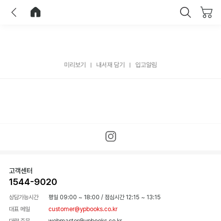
이전
홈으로 이동
닫기
미리보기
내서재 담기
입고알림
고객센터
1544-9020
상담가능시간
평일 09:00 ~ 18:00
/
점심시간 12:15 ~ 13:15
대표 메일
customer@ypbooks.co.kr
대량 주문
webmaster@ypbooks.co.kr