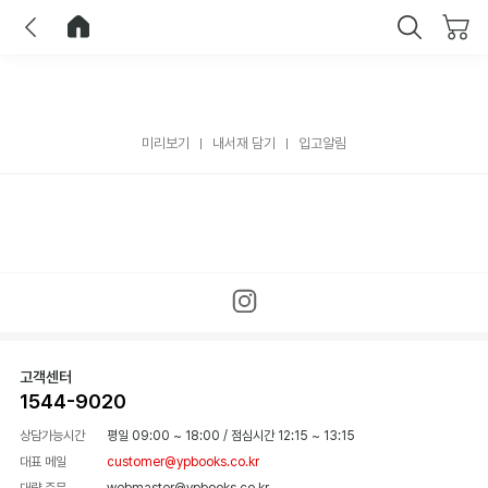
이전
홈으로 이동
닫기
미리보기
내서재 담기
입고알림
고객센터
1544-9020
상담가능시간
평일 09:00 ~ 18:00
/
점심시간 12:15 ~ 13:15
대표 메일
customer@ypbooks.co.kr
대량 주문
webmaster@ypbooks.co.kr