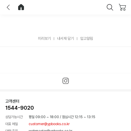
이전
홈으로 이동
닫기
미리보기
내서재 담기
입고알림
고객센터
1544-9020
상담가능시간
평일 09:00 ~ 18:00
/
점심시간 12:15 ~ 13:15
대표 메일
customer@ypbooks.co.kr
대량 주문
webmaster@ypbooks.co.kr